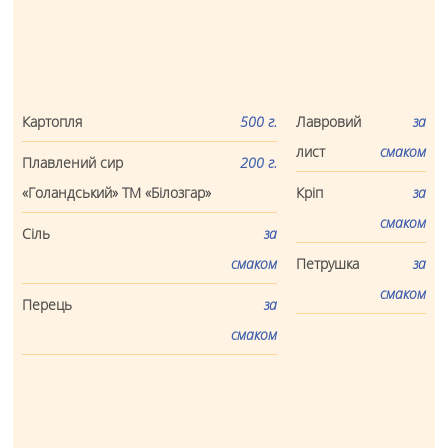
НОВИНИ
ПАРТНЕРАМ
КОНТАКТИ
Картопля
500 г.
Лавровий
за
ФІРМОВА МЕРЕЖА
лист
смаком
Плавлений сир
200 г.
«Голандський» ТМ «Білозгар»
Кріп
за
смаком
Сіль
за
смаком
Петрушка
за
смаком
Перець
за
смаком