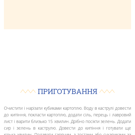
ПРИГОТУВАННЯ
Очистити і нарізати кубиками картоплю. Воду в каструлі довести
до кипіння, покласти картоплю, додати сіль, перець і лавровий
лист і варити близько 15 хвилин. Дрібно посікти зелень. Додати
сир і зелень в каструлю. Довести до кипіння і готувати ще
кілька хвилин. Подавати гарячим, з тостами або сухариками за