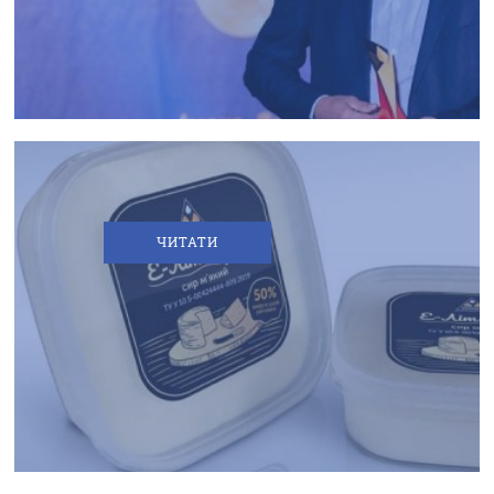
ЛІТ -
БУКО"!
ЧИТАТИ
ДЛЯ
ДЕЯКОЇ
ПРОДУКЦІЇ
ТМ
«БІЛОЗГАР»
МОДИФІКУЄ
УПАКОВКУ