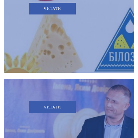
КОНТАКТИ
ЧИТАТИ
ФІРМОВА МЕРЕЖА
БІЛОЗГАР™
-
"ТІЛЬКИ
ПЕРШІ"!
НОВИНКА
ВІД
ТМ
ЧИТАТИ
"БІЛОЗГАР"
-
М’ЯКИЙ
СИР
"Е-