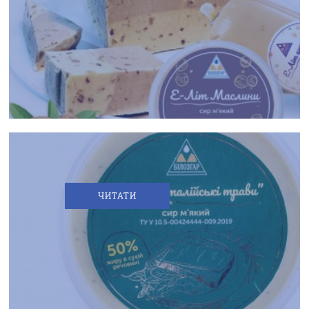
«БІЛОЗГАРУ»
ЗІ
СМАКОМ
ІТАЛІЙСЬКИХ
ТРАВ
СВІЖІ
ТА
КОРИСНІ
–
ШУКАЙТЕ
НА
ЧИТАТИ
ПОЛИЦЯХ
ВАШІ
УЛЮБЛЕНІ
ЙОГУРТИ
В
НОВОМУ
ФОРМАТІ