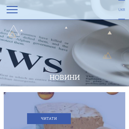
UKR
НОВИНКИ
ВІД
ЛІТИНСЬКОГО
МОЛОЧНОГО
ЗАВОДУ
НОВИНИ
ПІКАНТНА
НОВИНКА:
М’ЯКИЙ
ЧИТАТИ
СИР
ВІД