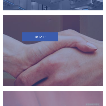
ЧИТАТИ
ТМ
“БІЛОЗГАР”
-
ІМ'Я,
ЯКОМУ
ДОВІРЯТЬ