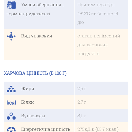
Умови зберігання і
При температурі
ГАЛЕРЕЯ
4±2ºС не більше 14
термін придатності
діб
НОВИНИ
Вид упаковки
стакан полімерний
ПАРТНЕРАМ
для харчових
КОНТАКТИ
продуктів
ФІРМОВА МЕРЕЖА
ХАРЧОВА ЦІННІСТЬ (В 100 Г)
Жири
2,5 г
Білки
2,7 г
Вуглеводы
8,1 г
Енергетична цінність
275кДж (65,7 ккал.)