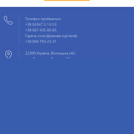
Телефон приймальні:
+38 04347 2-13-53
+38 067 435-00-85
Гаряча лінія (фірмова торгівля):
+38 096 793-23-31
22300 Україна. Вінницька обл
смт. Літин. вул. Ринкова 33
info@bilozgar.ua
НАПИСАТИ НАМ
© 2020 Все права защищены.
ROST DIGITAL