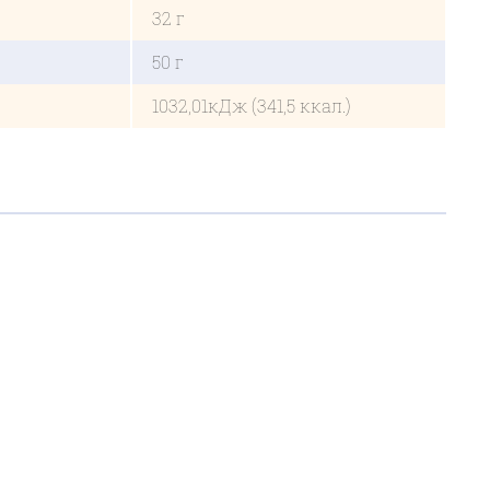
32 г
50 г
1032,01кДж (341,5 ккал.)