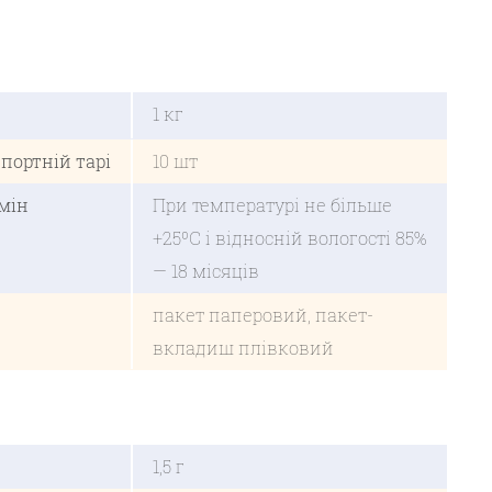
1 кг
портній тарі
10 шт
мін
При температурі не більше
+25ºС і відносній вологості 85%
— 18 місяців
пакет паперовий, пакет-
вкладиш плівковий
1,5 г